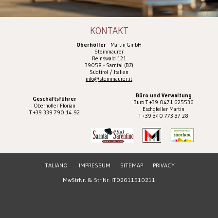
KONTAKT
Oberhöller
- Martin GmbH
Steinmaurer
Reinswald 121
39058 - Sarntal (BZ)
Südtirol / Italien
info@steinmaurer.it
Büro und Verwaltung
Geschäftsführer
Büro T +39 0471 625536
Oberhöller Florian
Eschgfeller Martin
T +39 339 790 14 92
T +39 340 773 37 28
ITALIANO
IMPRESSUM
SITEMAP
PRIVACY
MwStrNr. & Str.Nr. IT02611510211