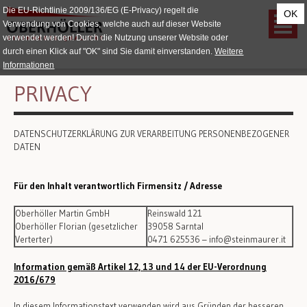
Die EU-Richtlinie 2009/136/EG (E-Privacy) regelt die
OK
Verwendung von Cookies, welche auch auf dieser Website
verwendet werden! Durch die Nutzung unserer Website oder
durch einen Klick auf "OK" sind Sie damit einverstanden.
Weitere
Informationen
PRIVACY
DATENSCHUTZERKLÄRUNG ZUR VERARBEITUNG PERSONENBEZOGENER
DATEN
Für den Inhalt verantwortlich Firmensitz / Adresse
Oberhöller Martin GmbH
Reinswald 121
Oberhöller Florian (gesetzlicher
39058 Sarntal
Verterter)
0471 625536 – info@steinmaurer.it
Information gemäß Artikel 12, 13 und 14 der EU-Verordnung
2016/679
In diesem Informationstext verwenden wird aus Gründen der besseren