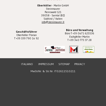
Oberhöller
- Martin GmbH
Steinmaurer
Reinswald 121
39058 - Sarntal (BZ)
Südtirol / Italien
info@steinmaurer.it
Büro und Verwaltung
Geschäftsführer
Büro T +39 0471 625536
Oberhöller Florian
Eschgfeller Martin
T +39 339 790 14 92
T +39 340 773 37 28
ITALIANO
IMPRESSUM
SITEMAP
PRIVACY
MwStrNr. & Str.Nr. IT02611510211