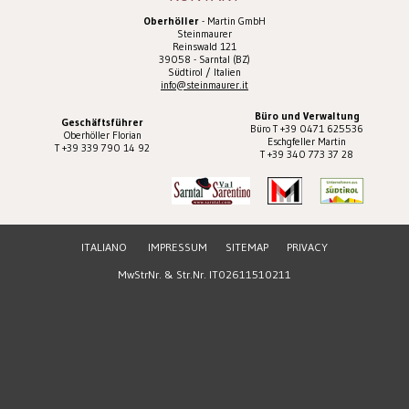
Oberhöller
- Martin GmbH
Steinmaurer
Reinswald 121
39058 - Sarntal (BZ)
Südtirol / Italien
info@steinmaurer.it
Büro und Verwaltung
Geschäftsführer
Büro T +39 0471 625536
Oberhöller Florian
Eschgfeller Martin
T +39 339 790 14 92
T +39 340 773 37 28
ITALIANO
IMPRESSUM
SITEMAP
PRIVACY
MwStrNr. & Str.Nr. IT02611510211