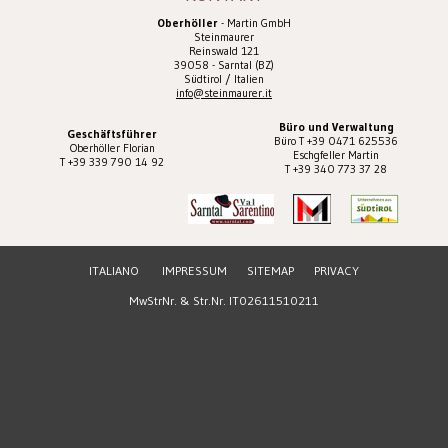
Oberhöller
- Martin GmbH
Steinmaurer
Reinswald 121
39058 - Sarntal (BZ)
Südtirol / Italien
info@steinmaurer.it
Büro und Verwaltung
Geschäftsführer
Büro T +39 0471 625536
Oberhöller Florian
Eschgfeller Martin
T +39 339 790 14 92
T +39 340 773 37 28
ITALIANO
IMPRESSUM
SITEMAP
PRIVACY
MwStrNr. & Str.Nr. IT02611510211