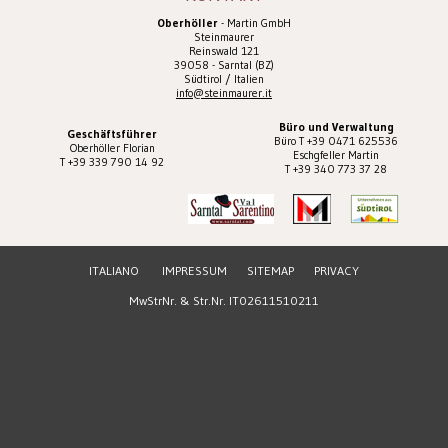
Oberhöller
- Martin GmbH
Steinmaurer
Reinswald 121
39058 - Sarntal (BZ)
Südtirol / Italien
info@steinmaurer.it
Büro und Verwaltung
Geschäftsführer
Büro T +39 0471 625536
Oberhöller Florian
Eschgfeller Martin
T +39 339 790 14 92
T +39 340 773 37 28
ITALIANO
IMPRESSUM
SITEMAP
PRIVACY
MwStrNr. & Str.Nr. IT02611510211