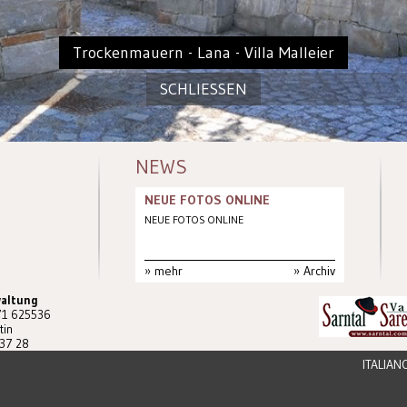
Trockenmauern - Lana - Villa Malleier
SCHLIESSEN
NEWS
NEUE FOTOS ONLINE
NEUE FOTOS ONLINE
»
mehr
»
Archiv
waltung
71 625536
tin
 37 28
ITALIAN