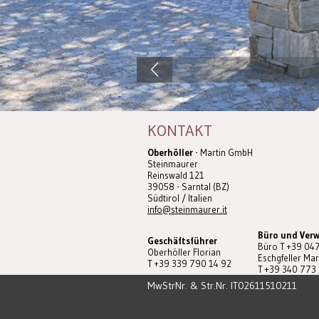
KONTAKT
Oberhöller
- Martin GmbH
Steinmaurer
Reinswald 121
39058 - Sarntal (BZ)
Südtirol / Italien
info@steinmaurer.it
Büro und Ver
Geschäftsführer
Büro T +39 04
Oberhöller Florian
Eschgfeller Mar
T +39 339 790 14 92
T +39 340 773
MwStrNr. & Str.Nr. IT02611510211