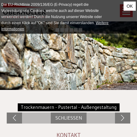
Die EU-Richtlinie 2009/136/EG (E-Privacy) regelt die
OK
Verwendung von Cookies, welche auch auf dieser Website
verwendet werden! Durch die Nutzung unserer Website oder
durch einen Klick auf "OK" sind Sie damit einverstanden.
Weitere
Informationen
Trockenmauern - Pustertal - Außengestaltung
SCHLIESSEN
KONTAKT