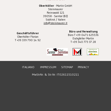
Oberhöller
- Martin GmbH
Steinmaurer
Reinswald 121
39058 - Sarntal (BZ)
Südtirol / Italien
info@steinmaurer.it
Büro und Verwaltung
Geschäftsführer
Büro T +39 0471 625536
Oberhöller Florian
Eschgfeller Martin
T +39 339 790 14 92
T +39 340 773 37 28
ITALIANO
IMPRESSUM
SITEMAP
PRIVACY
MwStrNr. & Str.Nr. IT02611510211