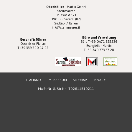
Oberhöller
- Martin GmbH
Steinmaurer
Reinswald 121
39058 - Sarntal (BZ)
Südtirol / Italien
info@steinmaurer.it
Büro und Verwaltung
Geschäftsführer
Büro T +39 0471 625536
Oberhöller Florian
Eschgfeller Martin
T +39 339 790 14 92
T +39 340 773 37 28
ITALIANO
IMPRESSUM
SITEMAP
PRIVACY
MwStrNr. & Str.Nr. IT02611510211